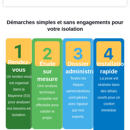
Démarches simples et sans engagements pour
votre isolation
Rendez-
Étude
Dossier
Installation
vous
sur
administratif
rapide
Un rendez-vous
mesure
Toutes les
La pose est
est organisé
étapes
réalisée dans
Une analyse
dans la
administratives
des délais
technique
Mayenne (53)
sont gérées
courts pour un
complète est
pour analyser
avec rigueur
confort
effectuée pour
vos besoins en
par nos
immédiat.
valider le
isolation.
experts.
projet.