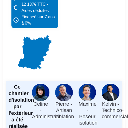
12 137€ TTC -
Aides déduites
Financé sur 7 ans
à 0%
Ce
chantier
d'isolation
Celine
Pierre -
Maxime
Kelvin -
par
-
Artisan
-
Technico-
l'extérieur
Administratif
isolation
Poseur
commercia
a été
isolation
réalisée