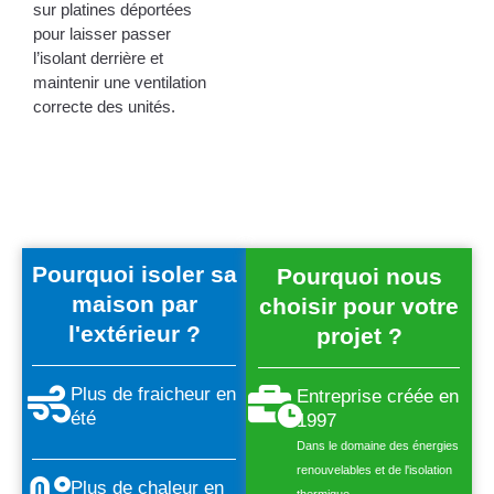
sur platines déportées
pour laisser passer
l’isolant derrière et
maintenir une ventilation
correcte des unités.
Pourquoi isoler sa
Pourquoi nous
maison par
choisir pour votre
l'extérieur ?
projet ?
Plus de fraicheur en
Entreprise créée en
été
1997
Dans le domaine des énergies
renouvelables et de l'isolation
Plus de chaleur en
thermique.