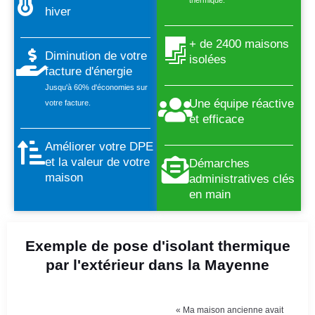
hiver
+ de 2400 maisons
Diminution de votre
isolées
facture d'énergie
Jusqu'à 60% d'économies sur
Une équipe réactive
votre facture.
et efficace
Améliorer votre DPE
et la valeur de votre
Démarches
maison
administratives clés
en main
Exemple de pose d'isolant thermique
par l'extérieur dans la Mayenne
« Ma maison ancienne avait