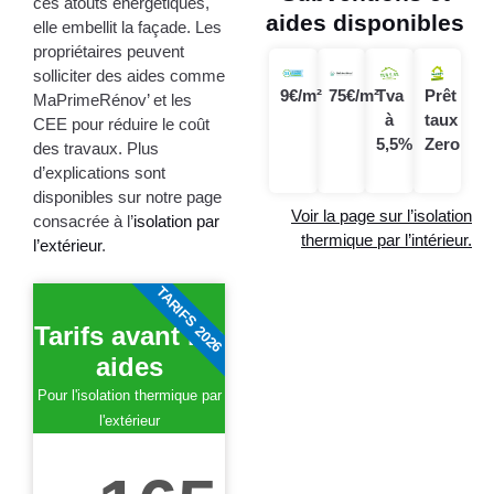
ces atouts énergétiques,
aides disponibles
elle embellit la façade. Les
propriétaires peuvent
solliciter des aides comme
9€/m²
75€/m²
Tva
Prêt
MaPrimeRénov’ et les
à
taux
CEE pour réduire le coût
5,5%
Zero
des travaux. Plus
d’explications sont
disponibles sur notre page
Voir la page sur l’isolation
consacrée à l’
isolation par
thermique par l’intérieur.
l’extérieur
.
TARIFS 2026
Tarifs avant les
aides
Pour l'isolation thermique par
l'extérieur