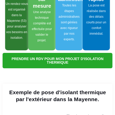
Un rendez-vous
mesure
Toutes les
La pose est
est organisé
étapes
réalisée dans
Une analyse
dans la
administratives
des délais
technique
Mayenne (53)
sont gérées
courts pour un
complète est
pour analyser
avec rigueur
confort
effectuée pour
vos besoins en
par nos
immédiat.
valider le
isolation.
experts.
projet.
PRENDRE UN RDV POUR MON PROJET D'ISOLATION
THERMIQUE
Exemple de pose d'isolant thermique
par l'extérieur dans la Mayenne.