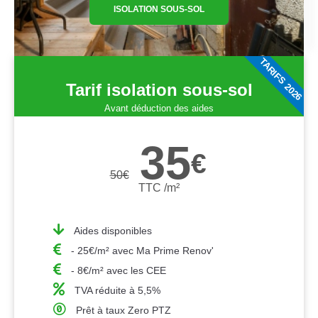
ISOLATION SOUS-SOL
TARIFS 2026
Tarif isolation sous-sol
Avant déduction des aides
35
€
50
€
TTC /m²
Aides disponibles
- 25€/m² avec Ma Prime Renov'
- 8€/m² avec les CEE
TVA réduite à 5,5%
Prêt à taux Zero PTZ