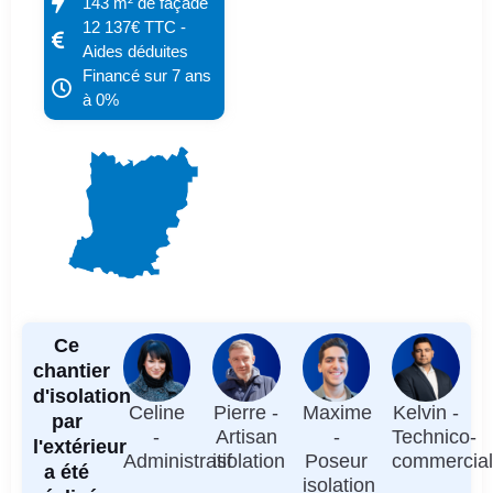
143 m² de façade
12 137€ TTC -
Aides déduites
Financé sur 7 ans
à 0%
Ce
chantier
d'isolation
Celine
Pierre -
Maxime
Kelvin -
par
-
Artisan
-
Technico-
l'extérieur
Administratif
isolation
Poseur
commercia
a été
isolation