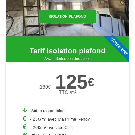
ISOLATION PLAFOND
TARIFS 2026
Tarif isolation plafond
Avant déduction des aides
125
€
160
€
TTC /m²
Aides disponibles
- 25€/m² avec Ma Prime Renov'
- 20€/m² avec les CEE