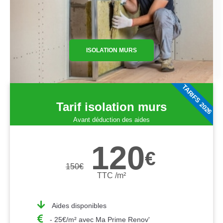
ISOLATION MURS
TARIFS 2026
Tarif isolation murs
Avant déduction des aides
120
€
150
€
TTC /m²
Aides disponibles
- 25€/m² avec Ma Prime Renov'